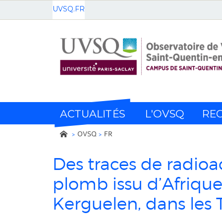
UVSQ.FR
ACTUALITÉS
L'OVSQ
RE
OVSQ
FR
Des traces de radioac
plomb issu d’Afrique
Kerguelen, dans les 