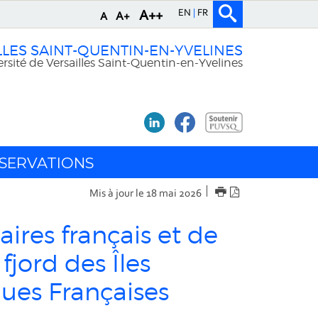
EN
FR
A++
A+
A
LLES SAINT-QUENTIN-EN-YVELINES
rsité de Versailles Saint-Quentin-en-Yvelines
SERVATIONS
IMPRIMER
Version
Mis à jour le 18 mai 2026
PDF
aires français et de
jord des Îles
ques Françaises