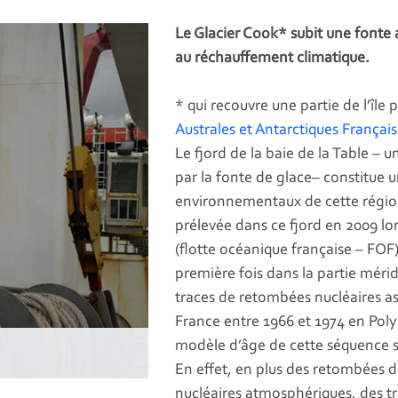
Le Glacier Cook* subit une fonte 
au réchauffement climatique.
* qui recouvre une partie de l’île 
Australes et Antarctiques Français
Le fjord de la baie de la Table –
par la fonte de glace– constitue
environnementaux de cette région
prélevée dans ce fjord en 2009 lo
(flotte océanique française – FOF
première fois dans la partie méri
traces de retombées nucléaires ass
France entre 1966 et 1974 en Polyn
modèle d’âge de cette séquence 
En effet, en plus des retombées d
nucléaires atmosphériques, des t