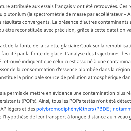
ure attribuée aux essais français y ont été retrouvées. Ces ré
du plutonium (la spectrométrie de masse par accélérateur – 
 résultats convergents. La présence d’autres contaminants ant
u être reconstituée avec précision, grâce à cette datation va
ct de la fonte de la calotte glaciaire Cook sur la remobilis
é facilité par la fonte de glace. L’analyse des trajectoires des 
té retrouvé indiquent que celui-ci est associé à une contami
 l’essor de la consommation d’essence plombée dans la région 
 constitue la principale source de pollution atmosphérique dan
 a permis de mettre en évidence une contamination plus ré
rsistants (POPs). Ainsi, tous les POPs testés n’ont été détec
HAP légers et des
polybromodiphényléthers (PBDE ; notamment
te l’hypothèse de leur transport à longue distance au niveau g