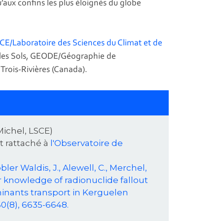
u’aux confins les plus éloignés du globe
CE/Laboratoire des Sciences du Climat et de
t les Sols, GEODE/Géographie de
 Trois-Rivières (Canada).
Michel, LSCE)
t rattaché à
l'Observatoire de
bler Waldis, J., Alewell, C., Merchel,
g our knowledge of radionuclide fallout
inants transport in Kerguelen
0(8), 6635-6648.