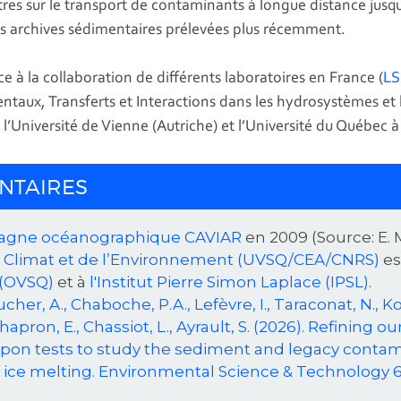
utres sur le transport de contaminants à longue distance jusq
res archives sédimentaires prélevées plus récemment.
ce à la collaboration de différents laboratoires en France (
LS
ntaux, Transferts et Interactions dans les hydrosystèmes e
 l’Université de Vienne (Autriche) et l’Université du Québec à
NTAIRES
agne océanographique CAVIAR
en 2009 (Source: E. 
u Climat et de l’Environnement (UVSQ/CEA/CNRS)
es
 (OVSQ)
et à
l'Institut Pierre Simon Laplace (IPSL)
.
ucher, A., Chaboche, P.A., Lefèvre, I., Taraconat, N., Ko
., Chapron, E., Chassiot, L., Ayrault, S. (2026). Refinin
pon tests to study the sediment and legacy contam
y ice melting. Environmental Science & Technology 6