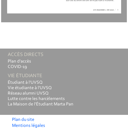
aux rues du centre-ville afin de ne pas nuire à l’économie ; 
N°11 PRINTEMPS - ETÉ 2023
/
11
ACCÈS DIRECTS
Plan d'accès
COVID-19
VIE ÉTUDIANTE
Étudiant à l'UVSQ
Vie étudiante à l'UVSQ
Réseau alumni UVSQ
Lutte contre les harcèlements
La Maison de l'Étudiant Marta Pan
Plan du site
Mentions légales