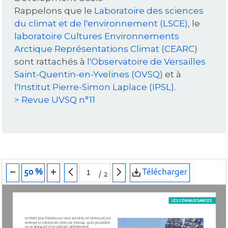
Rappelons que le
Laboratoire des sciences
du climat et de l'environnement (LSCE)
, le
laboratoire Cultures Environnements
Arctique Représentations Climat (CEARC
)
sont rattachés à
l'Observatoire de Versailles
Saint-Quentin-en-Yvelines (OVSQ)
et à
l'Institut Pierre-Simon Laplace (IPSL)
.
> Revue UVSQ n°11
Télécharger
50 %
/
2
LES CONNAISSANCES
en étant plus flexibles sur leurs activités, en diminuant par 
exemple le nombre de chiens de traîneau qu’ils possèdent, 
en se déplaçant et en pêchant différemment.