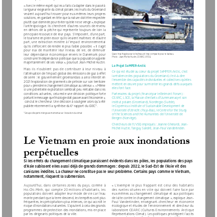
« Avec le même esprit qui les a faits s’adapter dans le passé à 
la rigueur exigeante du climat polaire, les Inuits du Groenland 
veulent aujourd’hui trouver pour eux-mêmes leurs propres 
solutions, en gardant en tête que la nature doit être respectée 
plutôt que dominée pour éviter qu’elle ne se venge », explique 
l’anthropologue. Ils cherchent d’autres sources de revenu 
en dehors de la pêche qui représente toujours de loin la 
principale ressource de leur pays. S’imposent, d’une part, 
le tourisme en plein essor qu’ils veulent maîtriser, et d’autre 
part, une extraction minière à l’impact environnemental 
qu’ils s’efforcent de rendre le plus faible possible. « Il s’agit 
pour  eux  de  maintenir  leur  niveau  de  vie,  de  diminuer  
leur dépendance économique envers le Danemark pour 
Glace trop fragile pour le traîneau et trop compacte pour le bateau. 
Photo : Jean-Michel Huctin, CEARC, UVSQ
construire l'indépendance politique que la population appelle 
majoritairement de ses vœux », poursuit Jean-Michel Huctin.
Le Projet SeMPER-Arctic
Mais  ils  n’oublient  pas  de  contribuer  à  leur  niveau  à  
Ce qui est étudié au cœur du projet SeMPER-Arctic, c’est 
l’atténuation de l’impact global des émissions de gaz à effet 
la résilience des populations du Groenland, c’est-à-dire 
de serre : le gouvernement groenlandais a ainsi interdit en 
l’ensemble des capacités individuelles et collectives qu’elles 
2021 l’exploration de gisements de pétrole sur son territoire 
mettent en œuvre pour surmonter les grands défis auxquels 
pour « prendre le changement climatique au sérieux ». « Même 
elles font face. 
si une potentielle exploitation semblait peu rentable dans les 
conditions actuelles, cela reste une décision politique forte 
Partenaires du projet (financé par le Belmont Forum) : 
portant le message que l’écologie doit passer avant l’économie »,
CEARC, LSCE, la Maison d’enfants d'Uummannaq et son 
 conclut le chercheur. Une décision à souligner alors qu’a été 
institut polaire (Groenland), Nordregio (Suède), 
publiée récemment la synthèse du 6
 rapport du GIEC*.
le Copernicus Institute of Sustainable Development de 
e
l’Université d’Utrecht (Pays-Bas), le Centre for the Study
*Groupe d’experts intergouvernemental sur l’évolution du climat
of the Sciences and the Humanities de l’Université de 
Bergen (Norvège).
Chercheurs de l’UVSQ impliqués : Jeanne Gherardi, Jean-
Michel Huctin, Tanguy Sandré, Jean-Paul Vanderlinden.
Le Vietnam en proie aux inondations 
perpétuelles
Si les effets du changement climatique paraissent évidents dans les pôles, les populations des pays 
d’Asie subissent elles aussi déjà de grands dommages : depuis 2022, le Sud-Est de l’Asie vit des 
canicules inédites. La chaleur ne constitue pas le seul problème. Certains pays comme le Vietnam, 
notamment, risquent la submersion.
Aujourd’hui, dans certaines zones du pays, comme à 
« L’exemple le plus frappant est celui des habitants 
Ho-Chi-Minh, qui compte 20 millions d’habitants, les 
des ruelles situées en ville qui doivent faire face par 
populations doivent adapter leur mode de vie car l’eau 
eux-mêmes au changement climatique et aux politiques 
monte pendant que la terre descend, les tempêtes sont plus 
de lutte contre le changement climatique », explique Jean-
fréquentes, les précipitations plus intenses, ce qui accroît le 
Paul Vanderlinden, enseignant-chercheur en économie 
risque d’inondations naturelles. S’ajoutent à cela des grands 
écologique et études de l'environnement et directeur du 
programmes de protection des inondations, mis en place 
laboratoire CEARC (Cultures Environnements Arctique 
par les dirigeants politiques de la ville. 
Représentations Climat). Les politiques privilégient l’accès 