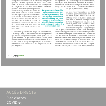
d’adaptation aux conditions de vie parmi les plus exigeantes 
août-septembre 2022, j’ai été frappé par les pics de température, 
qui soient sur Terre. Aujourd’hui, les petites communautés 
parmi les plus élevés jamais relevés pour le mois de septembre »,
isolées au nord du Groenland font face aux conséquences 
confirme Jean-Michel Huctin, enseignant-chercheur anthro-
du changement climatique qui fait fondre leurs immensités 
pologue au laboratoire CEARC (Cultures Environnements 
glacées, à la pollution qui les empoisonne 
Arctique Représentations Climat).
Les chasseurs-pêcheurs et les 
dans leurs écosystèmes et aux difficultés 
Les  impacts  sur  le  mode  de  vie  de  la  
petites compagnies locales 
pour  mener  leurs  activités  comme  la  
population groenlandaise sont différents 
de tourisme ne peuvent alors 
chasse et la pêche qui sont à la base de leur 
suivant  les  régions  de  l'île  :  au  sud,  une  
plus travailler, les familles se 
mode de vie et de leur identité. De plus, les 
petite agriculture se développe qui pourrait 
rencontrent beaucoup moins 
décisions politiques qui gouvernent leur vie 
permettre  de  diminuer  les  importations  
souvent et vivent de plus en 
sont désormais prises loin de chez elles, ce 
de  fruits  et  légumes  en  provenance  du  
plus difficilement leur culture 
qui entraine non seulement la diminution 
Danemark, coûteuses et polluantes ; au nord, 
inuite basée sur le partage de la 
de la démocratie locale, mais aussi une 
il s’avère plus compliqué de se déplacer en 
nourriture de la mer.
perte d’autonomie sociale de ces petites 
hiver et au printemps car il n'y a parfois pas 
communautés. 
assez de glace pour les traîneaux à chiens ou les motoneiges 
La population groenlandaise, en grande majorité inuite, 
mais encore trop pour les bateaux. Les chasseurs-pêcheurs 
a  remarqué  depuis  des  décennies  les  changements  
et les petites compagnies locales de tourisme ne peuvent 
que les climatologues expliquent, parce qu’elle les vit 
alors plus travailler, les familles se rencontrent beaucoup 
quotidiennement. Les glaciers et la banquise reculent, cette 
moins souvent et vivent de plus en plus difficilement leur 
dernière se formant près des côtes tendanciellement de plus 
culture inuite basée sur le partage de la nourriture de la mer. 
en plus tard et se disloquant de plus en plus tôt, et souvent 
Les Groenlandais, comme les Inuits du Canada et d'Alaska, 
même en cours de saison à cause des tempêtes de plus en 
tentent de trouver des solutions locales pour s’adapter, 
plus fréquentes. 
comme ils l’ont toujours fait au cours de leur longue histoire, 
10
/
LA REVUE
ACCÈS DIRECTS
Plan d'accès
COVID-19