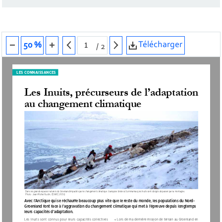
Télécharger
50 %
/
2
LES CONNAISSANCES
Les Inuits, précurseurs de l’adaptation 
au changement climatique
Dans les grands espaces naturels du Groenland impactés par le changement climatique : banquise brisée à Uummannaq, les Inuits sont obligés de passer par la montagne. 
Photo : Jean-Michel Huctin, CEARC, UVSQ
Avec l’Arctique qui se réchauffe beaucoup plus vite que le reste du monde, les populations du Nord-
Groenland font face à l’aggravation du changement climatique qui met à l’épreuve depuis longtemps 
leurs capacités d’adaptation. 
Les  Inuits  sont  connus  pour  leurs  capacités  collectives  
« Lors de ma dernière mission de terrain au Groenland en 