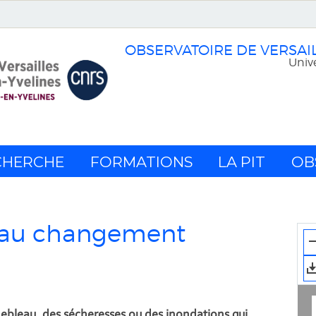
OBSERVATOIRE DE VERSAI
Unive
CHERCHE
FORMATIONS
LA PIT
OB
ce au changement
inebleau, des sécheresses ou des inondations qui