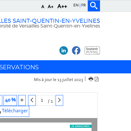
EN
FR
A++
A+
A
LLES SAINT-QUENTIN-EN-YVELINES
rsité de Versailles Saint-Quentin-en-Yvelines
SERVATIONS
IMPRIMER
Version
Mis à jour le 13 juillet 2023
PDF
40 %
/
1
Télécharger
LES CONNAISSANCES