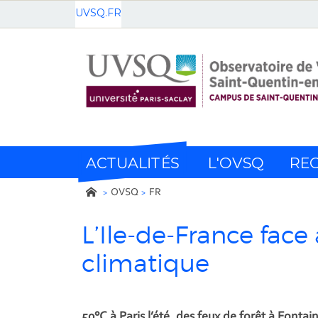
UVSQ.FR
ACTUALITÉS
L'OVSQ
RE
OVSQ
FR
L’Ile-de-France fa
climatique
50°C à Paris l’été, des feux de forêt à Fonta